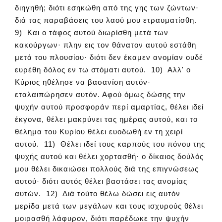
διηγηθή; διότι εσηκώθη από της γης των ζώντων·
διά τας παραβάσεις του λαού μου ετραυματίσθη.
9) Και ο τάφος αυτού διωρίσθη μετά των
κακούργων· πλην εις τον θάνατον αυτού εστάθη
μετά του πλουσίου· διότι δεν έκαμεν ανομίαν ουδέ
ευρέθη δόλος εν τω στόματι αυτού. 10) Αλλ' ο
Κύριος ηθέλησε να βασανίση αυτόν·
εταλαιπώρησεν αυτόν. Αφού όμως δώσης την
ψυχήν αυτού προσφοράν περί αμαρτίας, θέλει ιδεί
έκγονα, θέλει μακρύνει τας ημέρας αυτού, και το
θέλημα του Κυρίου θέλει ευοδωθή εν τη χειρί
αυτού. 11) Θέλει ιδεί τους καρπούς του πόνου της
ψυχής αυτού και θέλει χορτασθή· ο δίκαιος δούλός
μου θέλει δικαιώσει πολλούς διά της επιγνώσεως
αυτού· διότι αυτός θέλει βαστάσει τας ανομίας
αυτών. 12) Διά τούτο θέλω δώσει εις αυτόν
μερίδα μετά των μεγάλων και τους ισχυρούς θέλει
μοιρασθή λάφυρον, διότι παρέδωκε την ψυχήν