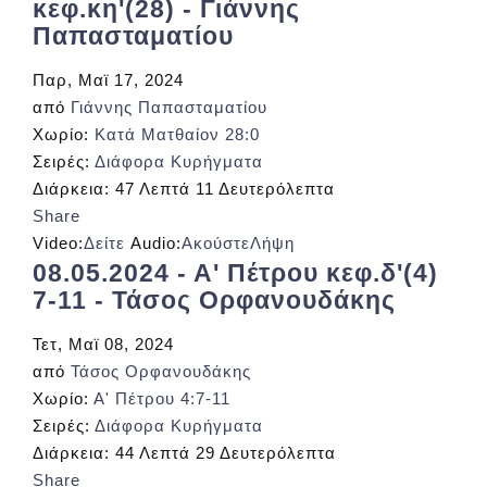
κεφ.κη'(28) - Γιάννης
Παπασταματίου
Παρ, Μαϊ 17, 2024
από
Γιάννης Παπασταματίου
Χωρίο:
Κατά Ματθαίον 28:0
Σειρές:
Διάφορα Κυρήγματα
Διάρκεια:
47 Λεπτά 11 Δευτερόλεπτα
Share
Video:
Δείτε
Audio:
Ακούστε
Λήψη
08.05.2024 - Α' Πέτρου κεφ.δ'(4)
7-11 - Τάσος Ορφανουδάκης
Τετ, Μαϊ 08, 2024
από
Τάσος Ορφανουδάκης
Χωρίο:
Α' Πέτρου 4:7-11
Σειρές:
Διάφορα Κυρήγματα
Διάρκεια:
44 Λεπτά 29 Δευτερόλεπτα
Share