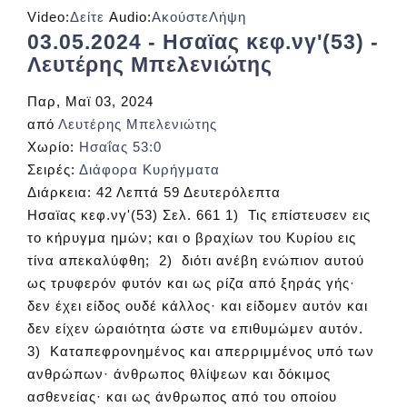
Video:
Δείτε
Audio:
Ακούστε
Λήψη
03.05.2024 - Ησαϊας κεφ.νγ'(53) -
Λευτέρης Μπελενιώτης
Παρ, Μαϊ 03, 2024
από
Λευτέρης Μπελενιώτης
Χωρίο:
Ησαΐας 53:0
Σειρές:
Διάφορα Κυρήγματα
Διάρκεια:
42 Λεπτά 59 Δευτερόλεπτα
Ησαϊας κεφ.νγ'(53) Σελ. 661 1) Τις επίστευσεν εις
το κήρυγμα ημών; και ο βραχίων του Κυρίου εις
τίνα απεκαλύφθη; 2) διότι ανέβη ενώπιον αυτού
ως τρυφερόν φυτόν και ως ρίζα από ξηράς γής·
δεν έχει είδος ουδέ κάλλος· και είδομεν αυτόν και
δεν είχεν ώραιότητα ώστε να επιθυμώμεν αυτόν.
3) Καταπεφρονημένος και απερριμμένος υπό των
ανθρώπων· άνθρωπος θλίψεων και δόκιμος
ασθενείας· και ως άνθρωπος από του οποίου