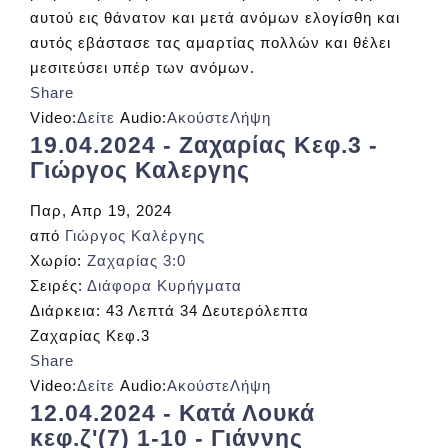
αυτού εις θάνατον και μετά ανόμων ελογίσθη και
αυτός εβάστασε τας αμαρτίας πολλών και θέλει
μεσιτεύσει υπέρ των ανόμων.
Share
Video:
Δείτε
Audio:
Ακούστε
Λήψη
19.04.2024 - Ζαχαρίας Κεφ.3 -
Γιώργος Καλεργης
Παρ, Απρ 19, 2024
από
Γιώργος Καλέργης
Χωρίο:
Ζαχαρίας 3:0
Σειρές:
Διάφορα Κυρήγματα
Διάρκεια:
43 Λεπτά 34 Δευτερόλεπτα
Ζαχαρίας Κεφ.3
Share
Video:
Δείτε
Audio:
Ακούστε
Λήψη
12.04.2024 - Κατά Λουκά
κεφ.ζ'(7) 1-10 - Γιάννης