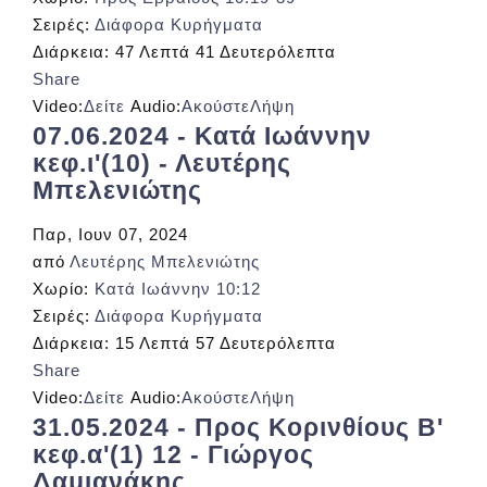
Σειρές:
Διάφορα Κυρήγματα
Διάρκεια:
47 Λεπτά 41 Δευτερόλεπτα
Share
Video:
Δείτε
Audio:
Ακούστε
Λήψη
07.06.2024 - Κατά Ιωάννην
κεφ.ι'(10) - Λευτέρης
Μπελενιώτης
Παρ, Ιουν 07, 2024
από
Λευτέρης Μπελενιώτης
Χωρίο:
Κατά Ιωάννην 10:12
Σειρές:
Διάφορα Κυρήγματα
Διάρκεια:
15 Λεπτά 57 Δευτερόλεπτα
Share
Video:
Δείτε
Audio:
Ακούστε
Λήψη
31.05.2024 - Προς Κορινθίους B'
κεφ.α'(1) 12 - Γιώργος
Δαμιανάκης