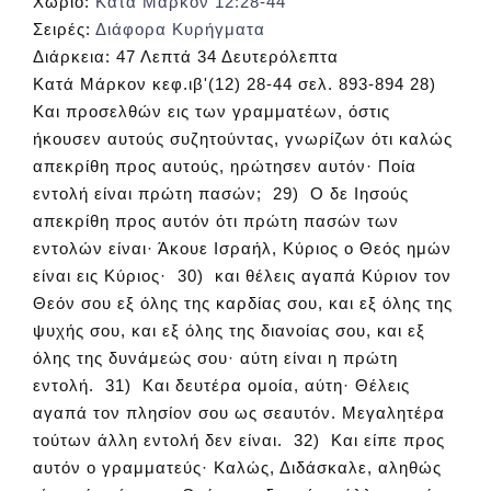
Χωρίο:
Κατά Μάρκον 12:28-44
Σειρές:
Διάφορα Κυρήγματα
Διάρκεια:
47 Λεπτά 34 Δευτερόλεπτα
Κατά Μάρκον κεφ.ιβ'(12) 28-44 σελ. 893-894 28)
Και προσελθών εις των γραμματέων, όστις
ήκουσεν αυτούς συζητούντας, γνωρίζων ότι καλώς
απεκρίθη προς αυτούς, ηρώτησεν αυτόν· Ποία
εντολή είναι πρώτη πασών; 29) Ο δε Ιησούς
απεκρίθη προς αυτόν ότι πρώτη πασών των
εντολών είναι· Άκουε Ισραήλ, Κύριος ο Θεός ημών
είναι εις Κύριος· 30) και θέλεις αγαπά Κύριον τον
Θεόν σου εξ όλης της καρδίας σου, και εξ όλης της
ψυχής σου, και εξ όλης της διανοίας σου, και εξ
όλης της δυνάμεώς σου· αύτη είναι η πρώτη
εντολή. 31) Και δευτέρα ομοία, αύτη· Θέλεις
αγαπά τον πλησίον σου ως σεαυτόν. Μεγαλητέρα
τούτων άλλη εντολή δεν είναι. 32) Και είπε προς
αυτόν ο γραμματεύς· Καλώς, Διδάσκαλε, αληθώς