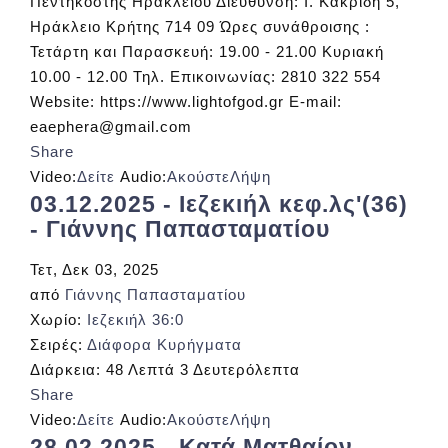
Πεντηκοστής Ηρακλείου Διεύθυνση: Ι. Κακριδή 5,
Ηράκλειο Κρήτης 714 09 Ώρες συνάθροισης :
Τετάρτη και Παρασκευή: 19.00 - 21.00 Κυριακή
10.00 - 12.00 Τηλ. Επικοινωνίας: 2810 322 554
Website: https://www.lightofgod.gr E-mail:
eaephera@gmail.com
Share
Video:
Δείτε
Audio:
Ακούστε
Λήψη
03.12.2025 - Ιεζεκιήλ κεφ.λς'(36)
- Γιάννης Παπασταματίου
Τετ, Δεκ 03, 2025
από
Γιάννης Παπασταματίου
Χωρίο:
Ιεζεκιήλ 36:0
Σειρές:
Διάφορα Κυρήγματα
Διάρκεια:
48 Λεπτά 3 Δευτερόλεπτα
Share
Video:
Δείτε
Audio:
Ακούστε
Λήψη
28.02.2025 - Κατά Ματθαίον