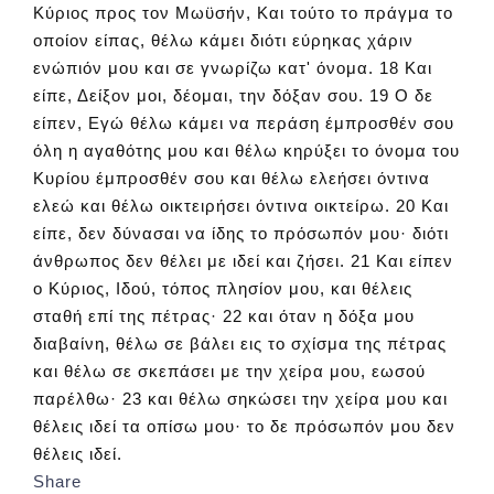
Κύριος προς τον Μωϋσήν, Και τούτο το πράγμα το
οποίον είπας, θέλω κάμει διότι εύρηκας χάριν
ενώπιόν μου και σε γνωρίζω κατ' όνομα. 18 Και
είπε, Δείξον μοι, δέομαι, την δόξαν σου. 19 Ο δε
είπεν, Εγώ θέλω κάμει να περάση έμπροσθέν σου
όλη η αγαθότης μου και θέλω κηρύξει το όνομα του
Κυρίου έμπροσθέν σου και θέλω ελεήσει όντινα
ελεώ και θέλω οικτειρήσει όντινα οικτείρω. 20 Και
είπε, δεν δύνασαι να ίδης το πρόσωπόν μου· διότι
άνθρωπος δεν θέλει με ιδεί και ζήσει. 21 Και είπεν
ο Κύριος, Ιδού, τόπος πλησίον μου, και θέλεις
σταθή επί της πέτρας· 22 και όταν η δόξα μου
διαβαίνη, θέλω σε βάλει εις το σχίσμα της πέτρας
και θέλω σε σκεπάσει με την χείρα μου, εωσού
παρέλθω· 23 και θέλω σηκώσει την χείρα μου και
θέλεις ιδεί τα οπίσω μου· το δε πρόσωπόν μου δεν
θέλεις ιδεί.
Share