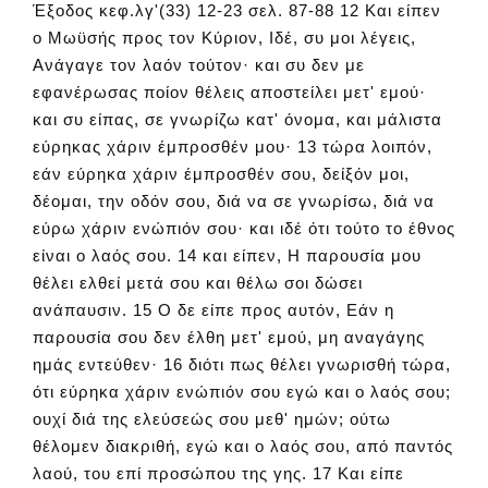
Έξοδος κεφ.λγ'(33) 12-23 σελ. 87-88 12 Και είπεν
ο Μωϋσής προς τον Κύριον, Ιδέ, συ μοι λέγεις,
Ανάγαγε τον λαόν τούτον· και συ δεν με
εφανέρωσας ποίον θέλεις αποστείλει μετ' εμού·
και συ είπας, σε γνωρίζω κατ' όνομα, και μάλιστα
εύρηκας χάριν έμπροσθέν μου· 13 τώρα λοιπόν,
εάν εύρηκα χάριν έμπροσθέν σου, δείξόν μοι,
δέομαι, την οδόν σου, διά να σε γνωρίσω, διά να
εύρω χάριν ενώπιόν σου· και ιδέ ότι τούτο το έθνος
είναι ο λαός σου. 14 και είπεν, Η παρουσία μου
θέλει ελθεί μετά σου και θέλω σοι δώσει
ανάπαυσιν. 15 Ο δε είπε προς αυτόν, Εάν η
παρουσία σου δεν έλθη μετ' εμού, μη αναγάγης
ημάς εντεύθεν· 16 διότι πως θέλει γνωρισθή τώρα,
ότι εύρηκα χάριν ενώπιόν σου εγώ και ο λαός σου;
ουχί διά της ελεύσεώς σου μεθ' ημών; ούτω
θέλομεν διακριθή, εγώ και ο λαός σου, από παντός
λαού, του επί προσώπου της γης. 17 Και είπε