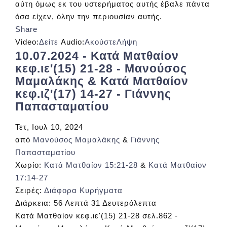
αύτη όμως εκ του υστερήματος αυτής έβαλε πάντα
όσα είχεν, όλην την περιουσίαν αυτής.
Share
Video:
Δείτε
Audio:
Ακούστε
Λήψη
10.07.2024 - Κατά Ματθαίον
κεφ.ιε'(15) 21-28 - Μανούσος
Μαμαλάκης & Κατά Ματθαίον
κεφ.ιζ'(17) 14-27 - Γιάννης
Παπασταματίου
Τετ, Ιουλ 10, 2024
από
Μανούσος Μαμαλάκης
&
Γιάννης
Παπασταματίου
Χωρίο:
Κατά Ματθαίον 15:21-28
&
Κατά Ματθαίον
17:14-27
Σειρές:
Διάφορα Κυρήγματα
Διάρκεια:
56 Λεπτά 31 Δευτερόλεπτα
Κατά Ματθαίον κεφ.ιε'(15) 21-28 σελ.862 -