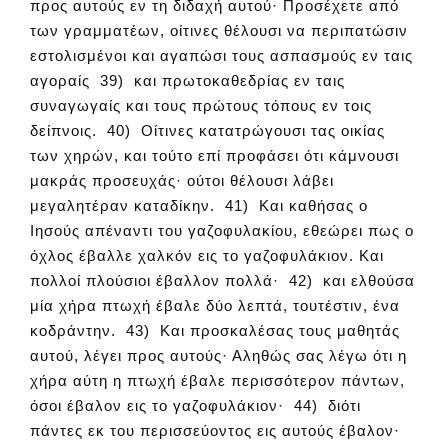
προς αυτούς εν τη διδαχή αυτού· Προσέχετε από
των γραμματέων, οίτινες θέλουσι να περιπατώσιν
εστολισμένοι και αγαπώσι τους ασπασμούς εν ταις
αγοραίς 39) και πρωτοκαθεδρίας εν ταις
συναγωγαίς και τους πρώτους τόπους εν τοις
δείπνοις. 40) Οίτινες κατατρώγουσι τας οικίας
των χηρών, και τούτο επί προφάσει ότι κάμνουσι
μακράς προσευχάς· ούτοι θέλουσι λάβει
μεγαλητέραν καταδίκην. 41) Και καθήσας ο
Ιησούς απέναντι του γαζοφυλακίου, εθεώρει πως ο
όχλος έβαλλε χαλκόν εις το γαζοφυλάκιον. Και
πολλοί πλούσιοι έβαλλον πολλά· 42) και ελθούσα
μία χήρα πτωχή έβαλε δύο λεπτά, τουτέστιν, ένα
κοδράντην. 43) Και προσκαλέσας τους μαθητάς
αυτού, λέγει προς αυτούς· Αληθώς σας λέγω ότι η
χήρα αύτη η πτωχή έβαλε περισσότερον πάντων,
όσοι έβαλον εις το γαζοφυλάκιον· 44) διότι
πάντες εκ του περισσεύοντος εις αυτούς έβαλον·