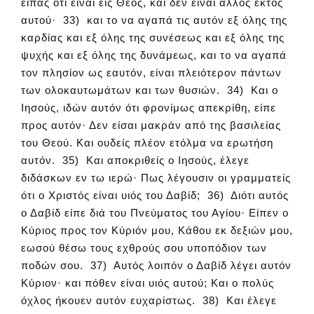
είπας ότι είναι εις Θεός, και δεν είναι άλλος εκτός
αυτού· 33) και το να αγαπά τις αυτόν εξ όλης της
καρδίας και εξ όλης της συνέσεως και εξ όλης της
ψυχής και εξ όλης της δυνάμεως, και το να αγαπά
τον πλησίον ως εαυτόν, είναι πλειότερον πάντων
των ολοκαυτωμάτων και των θυσιών. 34) Και ο
Ιησούς, ιδών αυτόν ότι φρονίμως απεκρίθη, είπε
προς αυτόν· Δεν είσαι μακράν από της βασιλείας
του Θεού. Και ουδείς πλέον ετόλμα να ερωτήση
αυτόν. 35) Και αποκριθείς ο Ιησούς, έλεγε
διδάσκων εν τω ιερώ· Πως λέγουσιν οι γραμματείς
ότι ο Χριστός είναι υιός του Δαβίδ; 36) Διότι αυτός
ο Δαβίδ είπε διά του Πνεύματος του Αγίου· Είπεν ο
Κύριος προς τον Κύριόν μου, Κάθου εκ δεξιών μου,
εωσού θέσω τους εχθρούς σου υποπόδιον των
ποδών σου. 37) Αυτός λοιπόν ο Δαβίδ λέγει αυτόν
Κύριον· και πόθεν είναι υιός αυτού; Και ο πολύς
όχλος ήκουεν αυτόν ευχαρίστως. 38) Και έλεγε