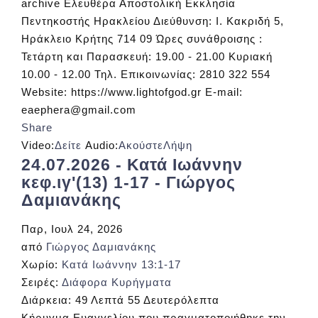
archive Ελευθέρα Αποστολική Εκκλησία
Πεντηκοστής Ηρακλείου Διεύθυνση: Ι. Κακριδή 5,
Ηράκλειο Κρήτης 714 09 Ώρες συνάθροισης :
Τετάρτη και Παρασκευή: 19.00 - 21.00 Κυριακή
10.00 - 12.00 Τηλ. Επικοινωνίας: 2810 322 554
Website: https://www.lightofgod.gr E-mail:
eaephera@gmail.com
Share
Video:
Δείτε
Audio:
Ακούστε
Λήψη
24.07.2026 - Κατά Ιωάννην
κεφ.ιγ'(13) 1-17 - Γιώργος
Δαμιανάκης
Παρ, Ιουλ 24, 2026
από
Γιώργος Δαμιανάκης
Χωρίο:
Κατά Ιωάννην 13:1-17
Σειρές:
Διάφορα Κυρήγματα
Διάρκεια:
49 Λεπτά 55 Δευτερόλεπτα
Κήρυγμα Ευαγγελίου που πραγματοποιήθηκε την