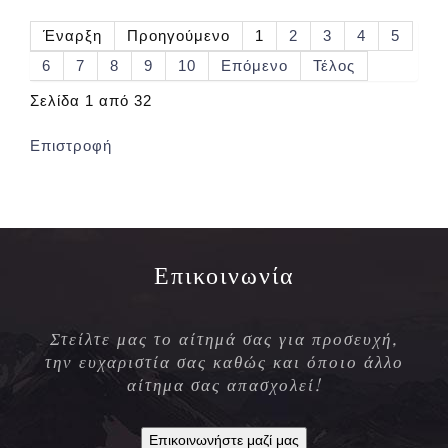
Έναρξη
Προηγούμενο
1
2
3
4
5
6
7
8
9
10
Επόμενο
Τέλος
Σελίδα 1 από 32
Επιστροφή
Επικοινωνία
Στείλτε μας το αίτημά σας για προσευχή,
την ευχαριστία σας καθώς και όποιο άλλο
αίτημα σας απασχολεί!
Επικοινωνήστε μαζί μας