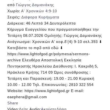
από
Γιώργος Δαμιανάκης
Χωρίο:
Α' Χρονικών 4:9-10
Σειρές:
Διάφορα Κυρήγματα
Διάρκεια:
46 Λεπτά 34 Δευτερόλεπτα
Κήρυγμα Ευαγγελίου που πραγματοποιήθηκε την
Τετάρτη 08.07.2026 Ομιλητής: Γιώργος Δαμιανάκης
Ανάγνωσμα: Χρονικών Α' κεφ.δ'(4) 9-10 σελ.393 ⬇
Κατεβάστε το mp3 από εδώ ⬇
https://www.lightofgod.gr/polymesa/sermons-
archive Ελευθέρα Αποστολική Εκκλησία
Πεντηκοστής Ηρακλείου Διεύθυνση: Ι. Κακριδή 5,
Ηράκλειο Κρήτης 714 09 Ώρες συνάθροισης :
Τετάρτη και Παρασκευή: 19.00 - 21.00 Κυριακή
10.00 - 12.00 Τηλ. Επικοινωνίας: 2810 322 554
Website: https://www.lightofgod.gr E-mail:
eaephera@gmail.com
Share
Video:
Δείτε
Audio:
Ακούστε
Λήψη