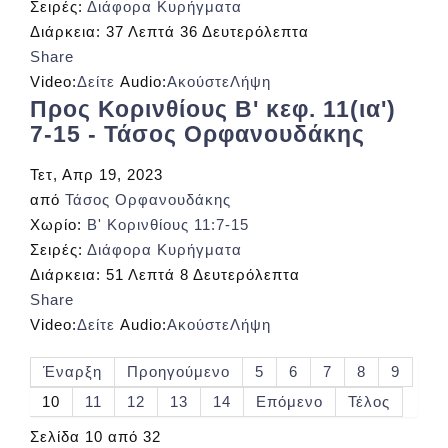
Σειρές:
Διάφορα Κυρήγματα
Διάρκεια:
37 Λεπτά 36 Δευτερόλεπτα
Share
Video:
Δείτε
Audio:
Ακούστε
Λήψη
Προς Κορινθίους Β' κεφ. 11(ια')
7-15 - Τάσος Ορφανουδάκης
Τετ, Απρ 19, 2023
από
Τάσος Ορφανουδάκης
Χωρίο:
Β' Κορινθίους 11:7-15
Σειρές:
Διάφορα Κυρήγματα
Διάρκεια:
51 Λεπτά 8 Δευτερόλεπτα
Share
Video:
Δείτε
Audio:
Ακούστε
Λήψη
Έναρξη
Προηγούμενο
5
6
7
8
9
10
11
12
13
14
Επόμενο
Τέλος
Σελίδα 10 από 32