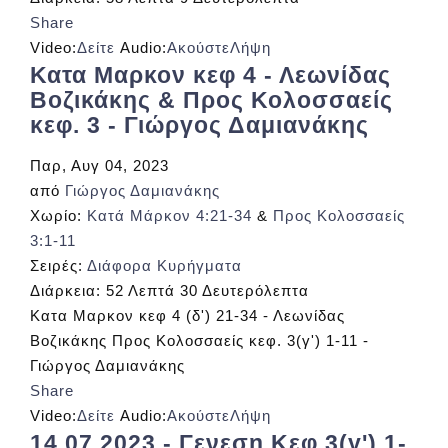
Share
Video:
Δείτε
Audio:
Ακούστε
Λήψη
Κατα Μαρκον κεφ 4 - Λεωνίδας
Βοζικάκης & Προς Κολοσσαείς
κεφ. 3 - Γιώργος Δαμιανάκης
Παρ, Αυγ 04, 2023
από
Γιώργος Δαμιανάκης
Χωρίο:
Κατά Μάρκον 4:21-34
&
Προς Κολοσσαείς
3:1-11
Σειρές:
Διάφορα Κυρήγματα
Διάρκεια:
52 Λεπτά 30 Δευτερόλεπτα
Κατα Μαρκον κεφ 4 (δ') 21-34 - Λεωνίδας
Βοζικάκης Προς Κολοσσαείς κεφ. 3(γ') 1-11 -
Γιώργος Δαμιανάκης
Share
Video:
Δείτε
Audio:
Ακούστε
Λήψη
14.07.2023 - Γενεση Κεφ.3(γ') 1-