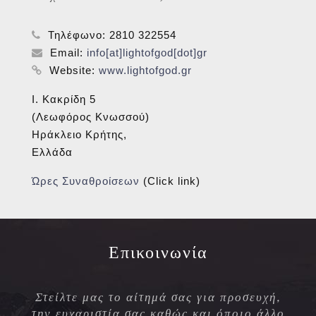
Τηλέφωνο:
2810 322554
Email:
info[at]lightofgod[dot]gr
Website:
www.lightofgod.gr
Ι. Κακρίδη 5
(Λεωφόρος Κνωσσού)
Ηράκλειο Κρήτης,
Ελλάδα
Ώρες Συναθροίσεων
(Click link)
Επικοινωνία
Στείλτε μας το αίτημά σας για προσευχή,
την ευχαριστία σας καθώς και όποιο άλλο