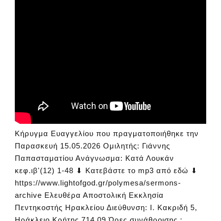
Κήρυγμα Ευαγγελίου που πραγματοποιήθηκε την
Παρασκευή 15.05.2026 Ομιλητής: Γιάννης
Παπασταματίου Ανάγνωσμα: Κατά Λουκάν
κεφ.ιβ'(12) 1-48 ⬇ Κατεβάστε το mp3 από εδώ ⬇
https://www.lightofgod.gr/polymesa/sermons-
archive Ελευθέρα Αποστολική Εκκλησία
Πεντηκοστής Ηρακλείου Διεύθυνση: Ι. Κακριδή 5,
Ηράκλειο Κρήτης 714 09 Ώρες συνάθροισης :