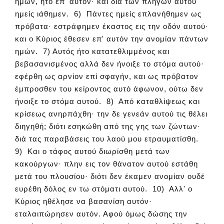
ημών, ήτο επ' αυτόν· και διά των πληγών αυτού
ημείς ιάθημεν. 6) Πάντες ημείς επλανήθημεν ως
πρόβατα· εστράφημεν έκαστος εις την οδόν αυτού·
και ο Κύριος έθεσεν επ' αυτόν την ανομίαν πάντων
ημών. 7) Αυτός ήτο κατατεθλιμμένος και
βεβασανισμένος αλλά δεν ήνοιξε το στόμα αυτού·
εφέρθη ως αρνίον επί σφαγήν, και ως πρόβατον
έμπροσθεν του κείροντος αυτό άφωνον, ούτω δεν
ήνοιξε το στόμα αυτού. 8) Από καταθλίψεως και
κρίσεως ανηρπάχθη· την δε γενεάν αυτού τις θέλει
διηγηθή; διότι εσηκώθη από της γης των ζώντων·
διά τας παραβάσεις του λαού μου ετραυματίσθη.
9) Και ο τάφος αυτού διωρίσθη μετά των
κακούργων· πλην εις τον θάνατον αυτού εστάθη
μετά του πλουσίου· διότι δεν έκαμεν ανομίαν ουδέ
ευρέθη δόλος εν τω στόματι αυτού. 10) Αλλ' ο
Κύριος ηθέλησε να βασανίση αυτόν·
εταλαιπώρησεν αυτόν. Αφού όμως δώσης την