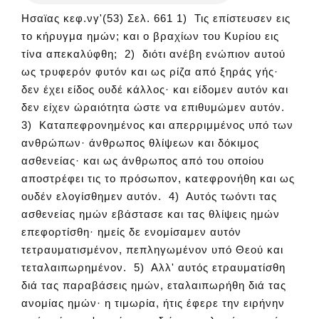
Ησαϊας κεφ.νγ'(53) Σελ. 661 1) Τις επίστευσεν εις
το κήρυγμα ημών; και ο βραχίων του Κυρίου εις
τίνα απεκαλύφθη; 2) διότι ανέβη ενώπιον αυτού
ως τρυφερόν φυτόν και ως ρίζα από ξηράς γής·
δεν έχει είδος ουδέ κάλλος· και είδομεν αυτόν και
δεν είχεν ώραιότητα ώστε να επιθυμώμεν αυτόν.
3) Καταπεφρονημένος και απερριμμένος υπό των
ανθρώπων· άνθρωπος θλίψεων και δόκιμος
ασθενείας· και ως άνθρωπος από του οποίου
αποστρέφει τις το πρόσωπον, κατεφρονήθη και ως
ουδέν ελογίσθημεν αυτόν. 4) Αυτός τωόντι τας
ασθενείας ημών εβάστασε και τας θλίψεις ημών
επεφορτίσθη· ημείς δε ενομίσαμεν αυτόν
τετραυματισμένον, πεπληγωμένον υπό Θεού και
τεταλαιπωρημένον. 5) Αλλ' αυτός ετραυματίσθη
διά τας παραβάσεις ημών, εταλαιπωρήθη διά τας
ανομίας ημών· η τιμωρία, ήτις έφερε την ειρήνην