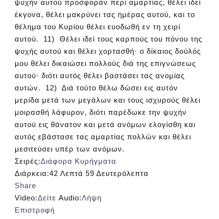
ψυχήν αυτού προσφοράν περί αμαρτίας, θέλει ιδεί
έκγονα, θέλει μακρύνει τας ημέρας αυτού, και το
θέλημα του Κυρίου θέλει ευοδωθή εν τη χειρί
αυτού. 11) Θέλει ιδεί τους καρπούς του πόνου της
ψυχής αυτού και θέλει χορτασθή· ο δίκαιος δούλός
μου θέλει δικαιώσει πολλούς διά της επιγνώσεως
αυτού· διότι αυτός θέλει βαστάσει τας ανομίας
αυτών. 12) Διά τούτο θέλω δώσει εις αυτόν
μερίδα μετά των μεγάλων και τους ισχυρούς θέλει
μοιρασθή λάφυρον, διότι παρέδωκε την ψυχήν
αυτού εις θάνατον και μετά ανόμων ελογίσθη και
αυτός εβάστασε τας αμαρτίας πολλών και θέλει
μεσιτεύσει υπέρ των ανόμων.
Σειρές:
Διάφορα Κυρήγματα
Διάρκεια:
42 Λεπτά 59 Δευτερόλεπτα
Share
Video:
Δείτε
Audio:
Λήψη
Επιστροφή