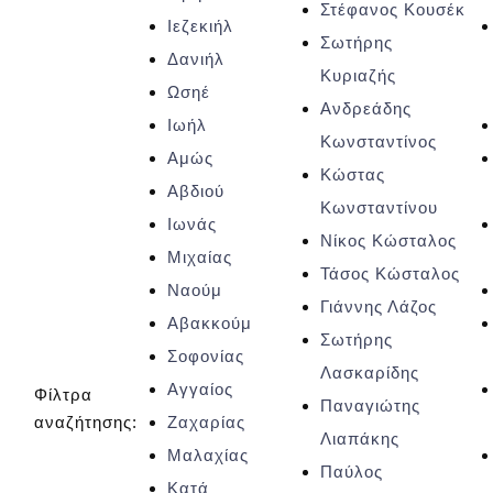
Στέφανος Κουσέκ
Ιεζεκιήλ
Σωτήρης
Δανιήλ
Κυριαζής
Ωσηέ
Ανδρεάδης
Ιωήλ
Κωνσταντίνος
Αμώς
Κώστας
Αβδιού
Κωνσταντίνου
Ιωνάς
Νίκος Κώσταλος
Μιχαίας
Τάσος Κώσταλος
Ναούμ
Γιάννης Λάζος
Αβακκούμ
Σωτήρης
Σοφονίας
Λασκαρίδης
Αγγαίος
Φίλτρα
Παναγιώτης
αναζήτησης:
Ζαχαρίας
Λιαπάκης
Μαλαχίας
Παύλος
Κατά