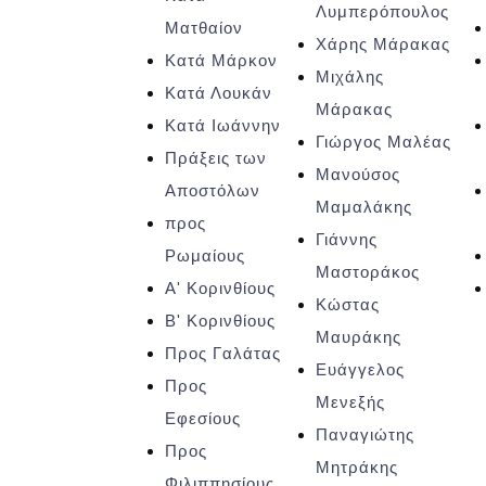
Λυμπερόπουλος
Ματθαίον
Xάρης Μάρακας
Κατά Μάρκον
Μιχάλης
Κατά Λουκάν
Μάρακας
Κατά Ιωάννην
Γιώργος Μαλέας
Πράξεις των
Μανούσος
Αποστόλων
Μαμαλάκης
προς
Γιάννης
Ρωμαίους
Μαστοράκος
Α' Κορινθίους
Κώστας
Β' Κορινθίους
Μαυράκης
Προς Γαλάτας
Ευάγγελος
Προς
Μενεξής
Εφεσίους
Παναγιώτης
Προς
Μητράκης
Φιλιππησίους