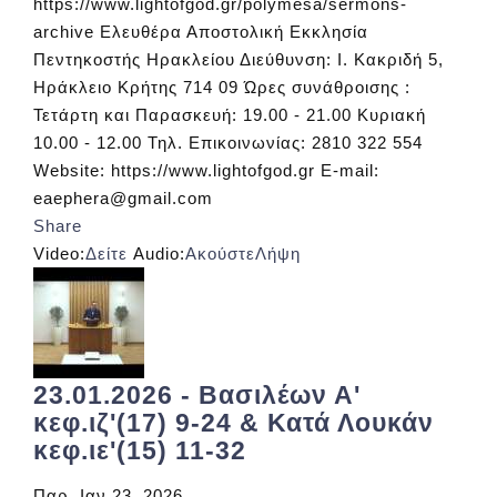
https://www.lightofgod.gr/polymesa/sermons-
archive Ελευθέρα Αποστολική Εκκλησία
Πεντηκοστής Ηρακλείου Διεύθυνση: Ι. Κακριδή 5,
Ηράκλειο Κρήτης 714 09 Ώρες συνάθροισης :
Τετάρτη και Παρασκευή: 19.00 - 21.00 Κυριακή
10.00 - 12.00 Τηλ. Επικοινωνίας: 2810 322 554
Website: https://www.lightofgod.gr E-mail:
eaephera@gmail.com
Share
Video:
Δείτε
Audio:
Ακούστε
Λήψη
23.01.2026 - Βασιλέων Α'
κεφ.ιζ'(17) 9-24 & Κατά Λουκάν
κεφ.ιε'(15) 11-32
Παρ, Ιαν 23, 2026