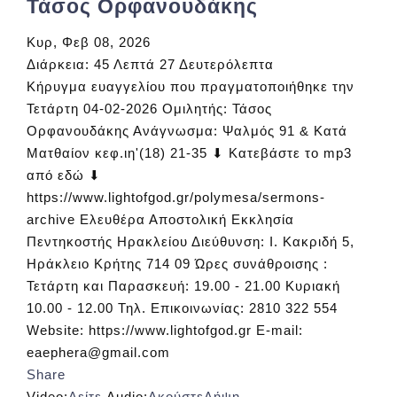
Τάσος Ορφανουδάκης
Κυρ, Φεβ 08, 2026
Διάρκεια:
45 Λεπτά 27 Δευτερόλεπτα
Κήρυγμα ευαγγελίου που πραγματοποιήθηκε την
Τετάρτη 04-02-2026 Ομιλητής: Τάσος
Ορφανουδάκης Ανάγνωσμα: Ψαλμός 91 & Κατά
Ματθαίον κεφ.ιη'(18) 21-35 ⬇ Κατεβάστε το mp3
από εδώ ⬇
https://www.lightofgod.gr/polymesa/sermons-
archive Ελευθέρα Αποστολική Εκκλησία
Πεντηκοστής Ηρακλείου Διεύθυνση: Ι. Κακριδή 5,
Ηράκλειο Κρήτης 714 09 Ώρες συνάθροισης :
Τετάρτη και Παρασκευή: 19.00 - 21.00 Κυριακή
10.00 - 12.00 Τηλ. Επικοινωνίας: 2810 322 554
Website: https://www.lightofgod.gr E-mail:
eaephera@gmail.com
Share
Video:
Δείτε
Audio:
Ακούστε
Λήψη