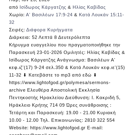
από
Ισίδωρος Κάργατζης
&
Ηλίας Καβίδας
Χωρίο:
Α' Βασιλέων 17:9-24
&
Κατά Λουκάν 15:11-
32
Σειρές:
Διάφορα Κυρήγματα
Διάρκεια:
52 Λεπτά 8 Δευτερόλεπτα
Κήρυγμα ευαγγελίου που πραγματοποιήθηκε την
Παρασκευή 23-01-2026 Ομιλητές: Ηλίας Καβίδας &
Ισίδωρος Κάργατζης Ανάγνωσμα: Βασιλέων Α'
κεφ.ιζ'(17) 9-24 σελ.350 & Κατά Λουκάν κεφ.ιε'(15)
11-32 ⬇ Κατεβάστε το mp3 από εδώ ⬇
https://www.lightofgod.gr/polymesa/sermons-
archive Ελευθέρα Αποστολική Εκκλησία
Πεντηκοστής Ηρακλείου Διεύθυνση: Ι. Κακριδή 5,
Ηράκλειο Κρήτης 714 09 Ώρες συνάθροισης :
Τετάρτη και Παρασκευή: 19.00 - 21.00 Κυριακή
10.00 - 12.00 Τηλ. Επικοινωνίας: 2810 322 554
Website: https://www.lightofgod.gr E-mail: