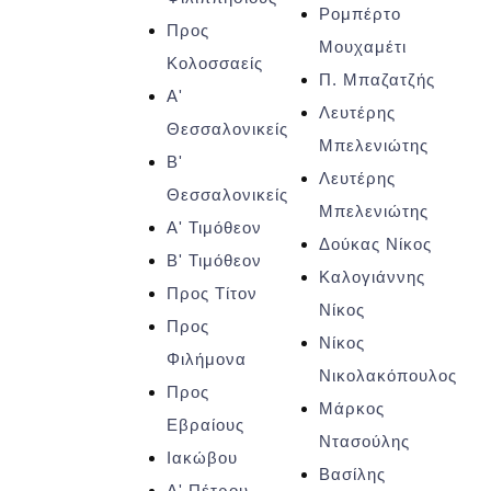
Ρομπέρτο
Προς
Μουχαμέτι
Κολοσσαείς
Π. Μπαζατζής
Α'
Λευτέρης
Θεσσαλονικείς
Μπελενιώτης
Β'
Λευτέρης
Θεσσαλονικείς
Μπελενιώτης
Α' Τιμόθεον
Δούκας Νίκος
Β' Τιμόθεον
Καλογιάννης
Προς Τίτον
Νίκος
Προς
Νίκος
Φιλήμονα
Νικολακόπουλος
Προς
Μάρκος
Εβραίους
Ντασούλης
Ιακώβου
Βασίλης
Α' Πέτρου