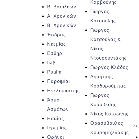
Καρβούνης
Β' Βασιλέων
Γιώργος
Α' Χρονικών
Κατσουλης
Β' Χρονικών
Γιώργος
Έσδρας
Κατσούλας &
Νεεμίας
Νίκος
Εσθήρ
Ντουρουντάκης
Ιώβ
Γιώργος Κλάδος
Psalm
Δημήτρης
Παροιμίαι
Κορδορούμπας
Εκκλησιαστής
Γιώργος
Άσμα
Κοροβέσης
Ασμάτων
Νίκος Κοτσώνης
Ησαΐας
Θρασύβουλος
Σε
Ιερεμίας
Κουρομιχελάκης
Θρήνοι