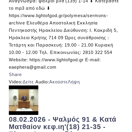
Ανάγνωσμα: ψαλμοι ρλθ'(139) 1-14 ⬇ Κατεβάστε
το mp3 από εδώ ⬇
https://www.lightofgod.gr/polymesa/sermons-
archive Ελευθέρα Αποστολική Εκκλησία
Πεντηκοστής Ηρακλείου Διεύθυνση: Ι. Κακριδή 5,
Ηράκλειο Κρήτης 714 09 Ώρες συνάθροισης :
Τετάρτη και Παρασκευή: 19.00 - 21.00 Κυριακή
10.00 - 12.00 Τηλ. Επικοινωνίας: 2810 322 554
Website: https://www.lightofgod.gr E-mail:
eaephera@gmail.com
Share
Video:
Δείτε
Audio:
Ακούστε
Λήψη
08.02.2026 - Ψαλμός 91 & Κατά
Ματθαίον κεφ.ιη'(18) 21-35 -