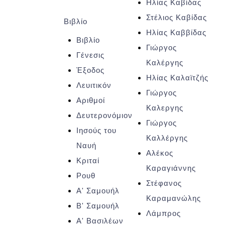
Ηλίας Καβίδας
Στέλιος Καβίδας
Βιβλίο
Ηλίας Καββίδας
Βιβλίο
Γιώργος
Γένεσις
Καλέργης
Έξοδος
Ηλίας Καλαϊτζής
Λευιτικόν
Γιώργος
Αριθμοί
Καλεργης
Δευτερονόμιον
Γιώργος
Ιησούς του
Καλλέργης
Ναυή
Αλέκος
Κριταί
Καραγιάννης
Ρουθ
Στέφανος
Α' Σαμουήλ
Καραμανώλης
Β' Σαμουήλ
Λάμπρος
Α' Βασιλέων