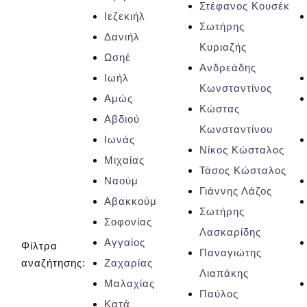
Στέφανος Κουσέκ
Ιεζεκιήλ
Σωτήρης
Δανιήλ
Κυριαζής
Ωσηέ
Ανδρεάδης
Ιωήλ
Κωνσταντίνος
Αμώς
Κώστας
Αβδιού
Κωνσταντίνου
Ιωνάς
Νίκος Κώσταλος
Μιχαίας
Τάσος Κώσταλος
Ναούμ
Γιάννης Λάζος
Αβακκούμ
Σωτήρης
Σοφονίας
Λασκαρίδης
Αγγαίος
Φίλτρα
Παναγιώτης
αναζήτησης:
Ζαχαρίας
Λιαπάκης
Μαλαχίας
Παύλος
Κατά