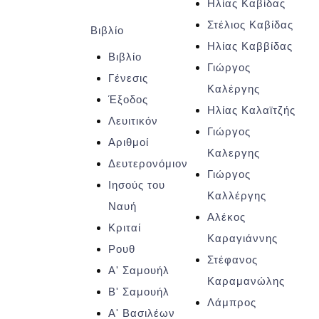
Ηλίας Καβίδας
Στέλιος Καβίδας
Βιβλίο
Ηλίας Καββίδας
Βιβλίο
Γιώργος
Γένεσις
Καλέργης
Έξοδος
Ηλίας Καλαϊτζής
Λευιτικόν
Γιώργος
Αριθμοί
Καλεργης
Δευτερονόμιον
Γιώργος
Ιησούς του
Καλλέργης
Ναυή
Αλέκος
Κριταί
Καραγιάννης
Ρουθ
Στέφανος
Α' Σαμουήλ
Καραμανώλης
Β' Σαμουήλ
Λάμπρος
Α' Βασιλέων