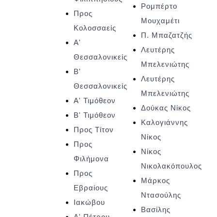
Ρομπέρτο
Προς
Μουχαμέτι
Κολοσσαείς
Π. Μπαζατζής
Α'
Λευτέρης
Θεσσαλονικείς
Μπελενιώτης
Β'
Λευτέρης
Θεσσαλονικείς
Μπελενιώτης
Α' Τιμόθεον
Δούκας Νίκος
Β' Τιμόθεον
Καλογιάννης
Προς Τίτον
Νίκος
Προς
Νίκος
Φιλήμονα
Νικολακόπουλος
Προς
Μάρκος
Εβραίους
Ντασούλης
Ιακώβου
Βασίλης
Α' Πέτρου