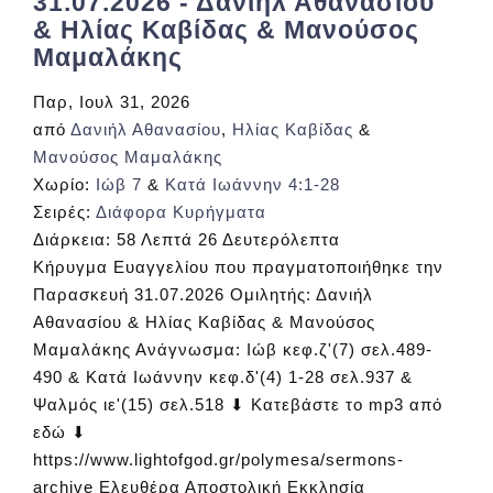
31.07.2026 - Δανιήλ Αθανασίου
& Ηλίας Καβίδας & Μανούσος
Μαμαλάκης
Παρ, Ιουλ 31, 2026
από
Δανιήλ Αθανασίου
,
Ηλίας Καβίδας
&
Μανούσος Μαμαλάκης
Χωρίο:
Ιώβ 7
&
Κατά Ιωάννην 4:1-28
Σειρές:
Διάφορα Κυρήγματα
Διάρκεια:
58 Λεπτά 26 Δευτερόλεπτα
Κήρυγμα Ευαγγελίου που πραγματοποιήθηκε την
Παρασκευή 31.07.2026 Ομιλητής: Δανιήλ
Αθανασίου & Ηλίας Καβίδας & Μανούσος
Μαμαλάκης Ανάγνωσμα: Ιώβ κεφ.ζ'(7) σελ.489-
490 & Κατά Ιωάννην κεφ.δ'(4) 1-28 σελ.937 &
Ψαλμός ιε'(15) σελ.518 ⬇ Κατεβάστε το mp3 από
εδώ ⬇
https://www.lightofgod.gr/polymesa/sermons-
archive Ελευθέρα Αποστολική Εκκλησία