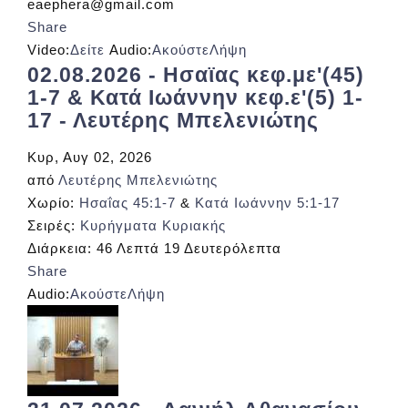
eaephera@gmail.com
Share
Video:
Δείτε
Audio:
Ακούστε
Λήψη
02.08.2026 - Ησαϊας κεφ.με'(45)
1-7 & Κατά Ιωάννην κεφ.ε'(5) 1-
17 - Λευτέρης Μπελενιώτης
Κυρ, Αυγ 02, 2026
από
Λευτέρης Μπελενιώτης
Χωρίο:
Ησαΐας 45:1-7
&
Κατά Ιωάννην 5:1-17
Σειρές:
Κυρήγματα Κυριακής
Διάρκεια:
46 Λεπτά 19 Δευτερόλεπτα
Share
Audio:
Ακούστε
Λήψη