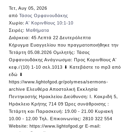
Τετ, Αυγ 05, 2026
από
Τάσος Ορφανουδάκης
Χωρίο:
Α' Κορινθίους 10:1-10
Σειρές:
Μαθήματα
Διάρκεια:
45 Λεπτά 22 Δευτερόλεπτα
Κήρυγμα Ευαγγελίου που πραγματοποιήθηκε την
Τετάρτη 05.08.2026 Ομιλητής: Τάσος
Ορφανουδάκης Ανάγνωσμα: Προς Κορινθίους Α'
κεφ.ι'(10) 1-10 σελ.1013 ⬇ Κατεβάστε το mp3 από
εδώ ⬇
https://www.lightofgod.gr/polymesa/sermons-
archive Ελευθέρα Αποστολική Εκκλησία
Πεντηκοστής Ηρακλείου Διεύθυνση: Ι. Κακριδή 5,
Ηράκλειο Κρήτης 714 09 Ώρες συνάθροισης :
Τετάρτη και Παρασκευή: 19.00 - 21.00 Κυριακή
10.00 - 12.00 Τηλ. Επικοινωνίας: 2810 322 554
Website: https://www.lightofgod.gr E-mail: