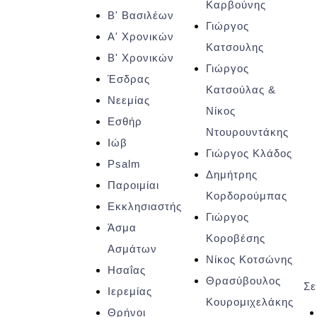
Καρβούνης
Β' Βασιλέων
Γιώργος
Α' Χρονικών
Κατσουλης
Β' Χρονικών
Γιώργος
Έσδρας
Κατσούλας &
Νεεμίας
Νίκος
Εσθήρ
Ντουρουντάκης
Ιώβ
Γιώργος Κλάδος
Psalm
Δημήτρης
Παροιμίαι
Κορδορούμπας
Εκκλησιαστής
Γιώργος
Άσμα
Κοροβέσης
Ασμάτων
Νίκος Κοτσώνης
Ησαΐας
Θρασύβουλος
Σε
Ιερεμίας
Κουρομιχελάκης
Θρήνοι