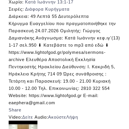
Χωρίο:
Κατά Ιωάννην 13:1-17
Σειρές:
Διάφορα Κυρήγματα
Διάρκεια:
49 Λεπτά 55 Δευτερόλεπτα
Κήρυγμα Ευαγγελίου που πραγματοποιήθηκε την
Παρασκευή 24.07.2026 Ομιλητής: Γιώργος
Δαμιανάκης Ανάγνωσμα: Κατά Ιωάννην κεφ.ιγ'(13)
1-17 σελ.950 ⬇ Κατεβάστε το mp3 από εδώ ⬇
https://www.lightofgod.gr/polymesa/sermons-
archive Ελευθέρα Αποστολική Εκκλησία
Πεντηκοστής Ηρακλείου Διεύθυνση: Ι. Κακριδή 5,
Ηράκλειο Κρήτης 714 09 Ώρες συνάθροισης :
Τετάρτη και Παρασκευή: 19.00 - 21.00 Κυριακή
10.00 - 12.00 Τηλ. Επικοινωνίας: 2810 322 554
Website: https://www.lightofgod.gr E-mail:
eaephera@gmail.com
Share
Video:
Δείτε
Audio:
Ακούστε
Λήψη