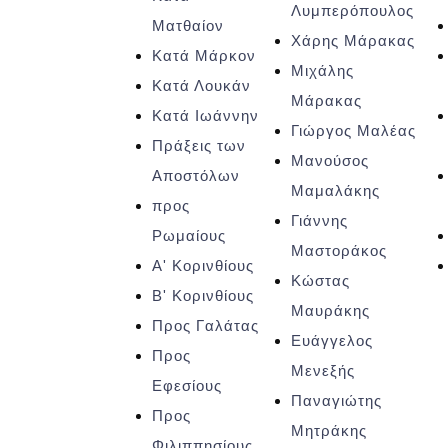
Λυμπερόπουλος
Ματθαίον
Xάρης Μάρακας
Κατά Μάρκον
Μιχάλης
Κατά Λουκάν
Μάρακας
Κατά Ιωάννην
Γιώργος Μαλέας
Πράξεις των
Μανούσος
Αποστόλων
Μαμαλάκης
προς
Γιάννης
Ρωμαίους
Μαστοράκος
Α' Κορινθίους
Κώστας
Β' Κορινθίους
Μαυράκης
Προς Γαλάτας
Ευάγγελος
Προς
Μενεξής
Εφεσίους
Παναγιώτης
Προς
Μητράκης
Φιλιππησίους