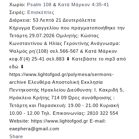
Χωρίο:
Psalm 108
&
Κατά Μάρκον 4:35-41
Σειρές:
Επισκέπτες
Διάρκεια:
53 Λεπτά 21 Δευτερόλεπτα
Κήρυγμα Ευαγγελίου που πραγματοποιήθηκε την
Τετάρτη 29.07.2026 Ομιλητής: Κώστας
Κωνσταντίνου & Ηλίας Γεροντίνης Ανάγνωσμα:
Ψαλμός ρη'(108) σελ.566-567 & Κατά Μάρκον
κεφ.δ'(4) 25-41 σελ.883 ⬇ Κατεβάστε το mp3 από
εδώ ⬇
https://www.lightofgod.gr/polymesa/sermons-
archive Ελευθέρα Αποστολική Εκκλησία
Πεντηκοστής Ηρακλείου Διεύθυνση: Ι. Κακριδή 5,
Ηράκλειο Κρήτης 714 09 Ώρες συνάθροισης :
Τετάρτη και Παρασκευή: 19.00 - 21.00 Κυριακή
10.00 - 12.00 Τηλ. Επικοινωνίας: 2810 322 554
Website: https://www.lightofgod.gr E-mail:
eaephera@gmail.com
Share