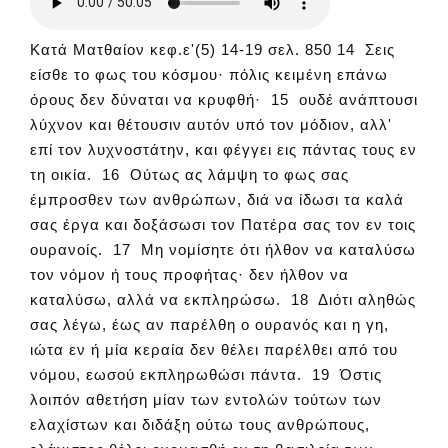
Κατά Ματθαίον κεφ.ε'(5) 14-19 σελ. 850 14 Σεις
είσθε το φως του κόσμου· πόλις κειμένη επάνω
όρους δεν δύναται να κρυφθή· 15 ουδέ ανάπτουσι
λύχνον και θέτουσιν αυτόν υπό τον μόδιον, αλλ'
επί τον λυχνοστάτην, και φέγγει εις πάντας τους εν
τη οικία. 16 Ούτως ας λάμψη το φως σας
έμπροσθεν των ανθρώπων, διά να ίδωσι τα καλά
σας έργα και δοξάσωσι τον Πατέρα σας τον εν τοις
ουρανοίς. 17 Μη νομίσητε ότι ήλθον να καταλύσω
τον νόμον ή τους προφήτας· δεν ήλθον να
καταλύσω, αλλά να εκπληρώσω. 18 Διότι αληθώς
σας λέγω, έως αν παρέλθη ο ουρανός και η γη,
ιώτα εν ή μία κεραία δεν θέλει παρέλθει από του
νόμου, εωσού εκπληρωθώσι πάντα. 19 Όστις
λοιπόν αθετήση μίαν των εντολών τούτων των
ελαχίστων και διδάξη ούτω τους ανθρώπους,