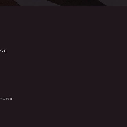
ννη
ινωνία