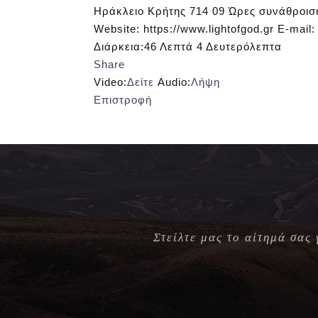
Ηράκλειο Κρήτης 714 09 Ώρες συνάθροισης
Website: https://www.lightofgod.gr E-mai
Διάρκεια:
46 Λεπτά 4 Δευτερόλεπτα
Share
Video:
Δείτε
Audio:
Λήψη
Επιστροφή
Στείλτε μας το αίτημά σας