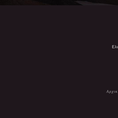
Ελ
Αρχικ