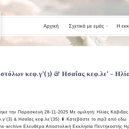
Αρχική
Σχετικά με εμάς
Η εκκ
οστόλων κεφ.γ'(3) & Ησαΐας κεφ.λε' - Ηλ
κε την Παρασκευή 28-11-2025 Με ομιλητή: Ηλίας Κάβιδας
γ'(3) & Ησαΐας κεφ.λε'(35) ⬇ Κατεβάστε το mp3 από εδώ
ons-archive Ελευθέρα Αποστολική Εκκλησία Πεντηκοστής Ηρ