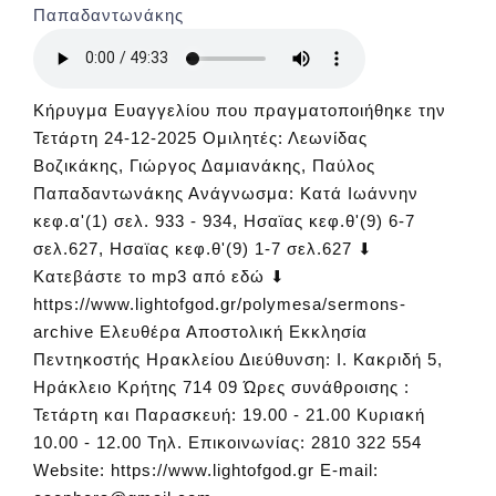
Παπαδαντωνάκης
Κήρυγμα Ευαγγελίου που πραγματοποιήθηκε την
Τετάρτη 24-12-2025 Ομιλητές: Λεωνίδας
Βοζικάκης, Γιώργος Δαμιανάκης, Παύλος
Παπαδαντωνάκης Ανάγνωσμα: Κατά Ιωάννην
κεφ.α'(1) σελ. 933 - 934, Ησαϊας κεφ.θ'(9) 6-7
σελ.627, Ησαϊας κεφ.θ'(9) 1-7 σελ.627 ⬇
Κατεβάστε το mp3 από εδώ ⬇
https://www.lightofgod.gr/polymesa/sermons-
archive Ελευθέρα Αποστολική Εκκλησία
Πεντηκοστής Ηρακλείου Διεύθυνση: Ι. Κακριδή 5,
Ηράκλειο Κρήτης 714 09 Ώρες συνάθροισης :
Τετάρτη και Παρασκευή: 19.00 - 21.00 Κυριακή
10.00 - 12.00 Τηλ. Επικοινωνίας: 2810 322 554
Website: https://www.lightofgod.gr E-mail: