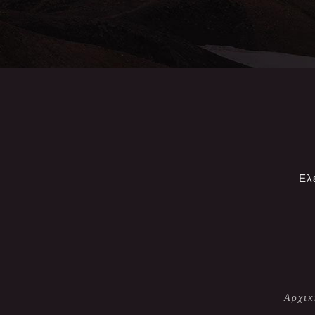
Ελ
Αρχικ