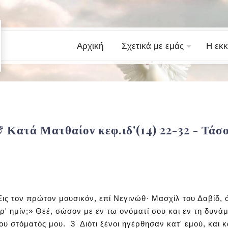
Αρχική
Σχετικά με εμάς
Η εκκ
 & Κατά Ματθαίον κεφ.ιδ'(14) 22-32 - Τά
ις τον πρώτον μουσικόν, επί Νεγινώθ· Μασχίλ του Δαβίδ, ότ
ρ' ημίν;» Θεέ, σώσον με εν τω ονόματί σου και εν τη δυνά
υ στόματός μου. 3 Διότι ξένοι ηγέρθησαν κατ' εμού, και κ