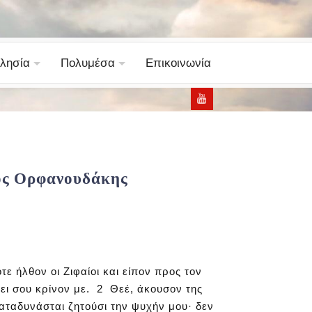
λησία
Πολυμέσα
Επικοινωνία
σος Ορφανουδάκης
ε ήλθον οι Ζιφαίοι και είπον προς τον
μει σου κρίνον με. 2 Θεέ, άκουσον της
αταδυνάσται ζητούσι την ψυχήν μου· δεν