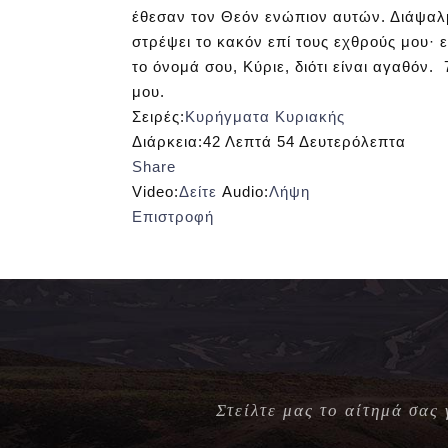
έθεσαν τον Θεόν ενώπιον αυτών. Διάψαλμ
στρέψει το κακόν επί τους εχθρούς μου· 
το όνομά σου, Κύριε, διότι είναι αγαθόν.
μου.
Σειρές:
Κυρήγματα Κυριακής
Διάρκεια:
42 Λεπτά 54 Δευτερόλεπτα
Share
Video:
Δείτε
Audio:
Λήψη
Επιστροφή
Στείλτε μας το αίτημά σας