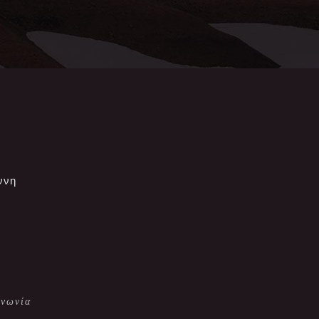
ννη
ινωνία