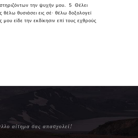
οστηριζόντων την ψυχήν μου. 5 Θέλει
 θέλω θυσιάσει εις σέ· θέλω δοξολογεί
 μου είδε την εκδίκησιν επί τους εχθρούς
άλλο αίτημα σας απασχολεί!