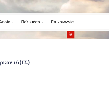
λησία
Πολυμέσα
Επικοινωνία
κον 16(ΙΣ)