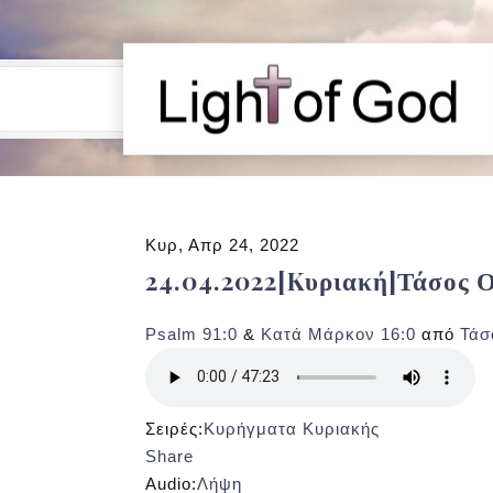
Κυρ, Απρ 24, 2022
24.04.2022[Kυριακή]Τάσος 
Psalm 91:0
&
Κατά Μάρκον 16:0
από
Τάσ
Σειρές:
Κυρήγματα Κυριακής
Share
Audio:
Λήψη