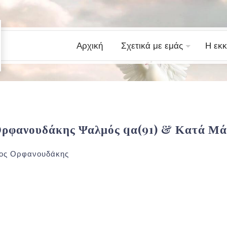
Αρχική
Σχετικά με εμάς
Η εκκ
Ορφανουδάκης Ψαλμός qα(91) & Κατά Μάρ
ος Ορφανουδάκης