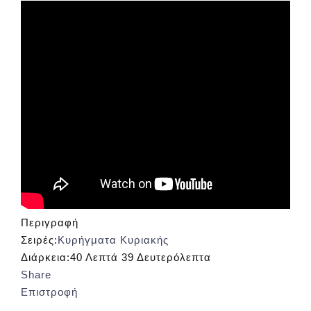
Περιγραφή
Σειρές:
Κυρήγματα Κυριακής
Διάρκεια:
40 Λεπτά 39 Δευτερόλεπτα
Share
Επιστροφή