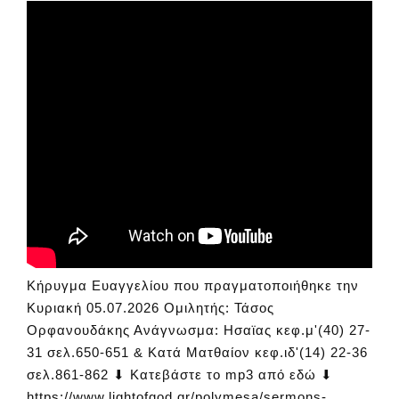
Κήρυγμα Ευαγγελίου που πραγματοποιήθηκε την
Κυριακή 05.07.2026 Ομιλητής: Τάσος
Ορφανουδάκης Ανάγνωσμα: Ησαϊας κεφ.μ'(40) 27-
31 σελ.650-651 & Κατά Ματθαίον κεφ.ιδ'(14) 22-36
σελ.861-862 ⬇ Κατεβάστε το mp3 από εδώ ⬇
https://www.lightofgod.gr/polymesa/sermons-