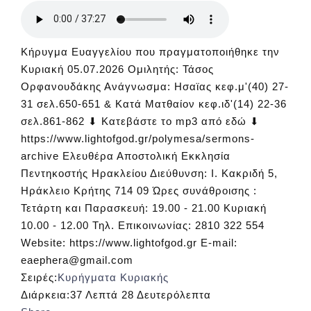
Κήρυγμα Ευαγγελίου που πραγματοποιήθηκε την
Κυριακή 05.07.2026 Ομιλητής: Τάσος
Ορφανουδάκης Ανάγνωσμα: Ησαϊας κεφ.μ'(40) 27-
31 σελ.650-651 & Κατά Ματθαίον κεφ.ιδ'(14) 22-36
σελ.861-862 ⬇ Κατεβάστε το mp3 από εδώ ⬇
https://www.lightofgod.gr/polymesa/sermons-
archive Ελευθέρα Αποστολική Εκκλησία
Πεντηκοστής Ηρακλείου Διεύθυνση: Ι. Κακριδή 5,
Ηράκλειο Κρήτης 714 09 Ώρες συνάθροισης :
Τετάρτη και Παρασκευή: 19.00 - 21.00 Κυριακή
10.00 - 12.00 Τηλ. Επικοινωνίας: 2810 322 554
Website: https://www.lightofgod.gr E-mail:
eaephera@gmail.com
Σειρές:
Κυρήγματα Κυριακής
Διάρκεια:
37 Λεπτά 28 Δευτερόλεπτα