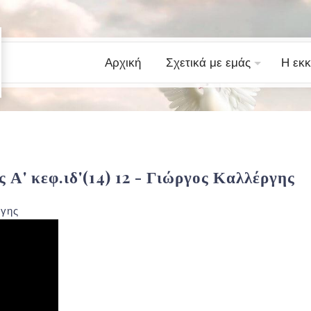
Αρχική
Σχετικά με εμάς
Η εκκ
 Α' κεφ.ιδ'(14) 12 - Γιώργος Καλλέργης
ργης