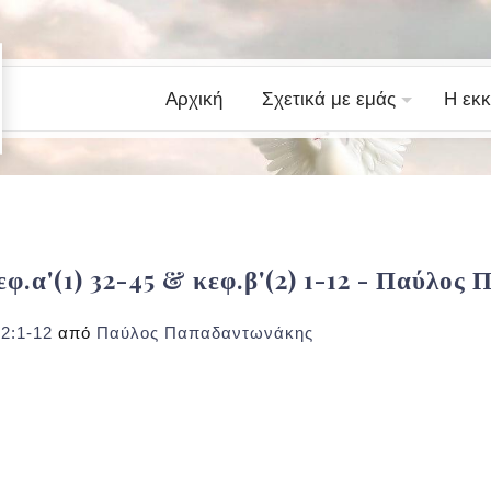
Αρχική
Σχετικά με εμάς
Η εκκ
φ.α'(1) 32-45 & κεφ.β'(2) 1-12 - Παύλο
2:1-12
από
Παύλος Παπαδαντωνάκης