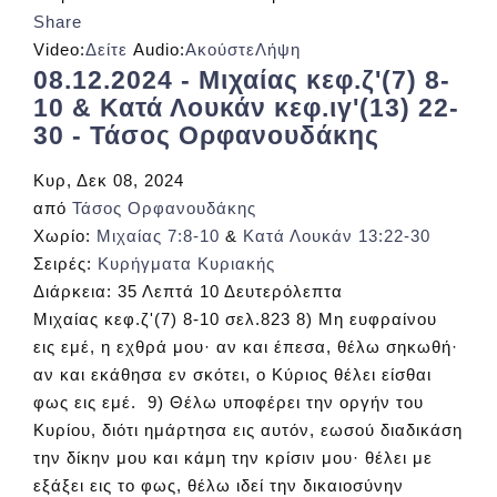
Share
Video:
Δείτε
Audio:
Ακούστε
Λήψη
08.12.2024 - Μιχαίας κεφ.ζ'(7) 8-
10 & Κατά Λουκάν κεφ.ιγ'(13) 22-
30 - Τάσος Ορφανουδάκης
Κυρ, Δεκ 08, 2024
από
Τάσος Ορφανουδάκης
Χωρίο:
Μιχαίας 7:8-10
&
Κατά Λουκάν 13:22-30
Σειρές:
Κυρήγματα Κυριακής
Διάρκεια:
35 Λεπτά 10 Δευτερόλεπτα
Μιχαίας κεφ.ζ'(7) 8-10 σελ.823 8) Μη ευφραίνου
εις εμέ, η εχθρά μου· αν και έπεσα, θέλω σηκωθή·
αν και εκάθησα εν σκότει, ο Κύριος θέλει είσθαι
φως εις εμέ. 9) Θέλω υποφέρει την οργήν του
Κυρίου, διότι ημάρτησα εις αυτόν, εωσού διαδικάση
την δίκην μου και κάμη την κρίσιν μου· θέλει με
εξάξει εις το φως, θέλω ιδεί την δικαιοσύνην