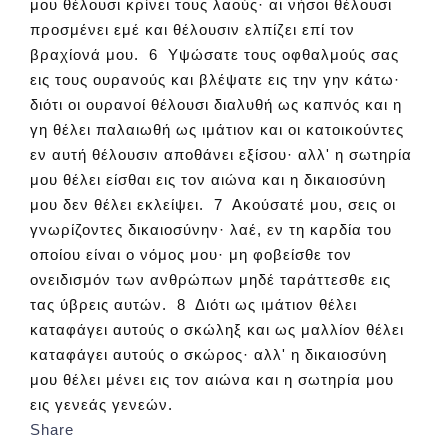
μου θέλουσι κρίνει τους λαούς· αι νήσοι θέλουσι
προσμένει εμέ και θέλουσιν ελπίζει επί τον
βραχίονά μου. 6 Υψώσατε τους οφθαλμούς σας
εις τους ουρανούς και βλέψατε εις την γην κάτω·
διότι οι ουρανοί θέλουσι διαλυθή ως καπνός και η
γη θέλει παλαιωθή ως ιμάτιον και οι κατοικούντες
εν αυτή θέλουσιν αποθάνει εξίσου· αλλ' η σωτηρία
μου θέλει είσθαι εις τον αιώνα και η δικαιοσύνη
μου δεν θέλει εκλείψει. 7 Ακούσατέ μου, σεις οι
γνωρίζοντες δικαιοσύνην· λαέ, εν τη καρδία του
οποίου είναι ο νόμος μου· μη φοβείσθε τον
ονειδισμόν των ανθρώπων μηδέ ταράττεσθε εις
τας ύβρεις αυτών. 8 Διότι ως ιμάτιον θέλει
καταφάγει αυτούς ο σκώληξ και ως μαλλίον θέλει
καταφάγει αυτούς ο σκώρος· αλλ' η δικαιοσύνη
μου θέλει μένει εις τον αιώνα και η σωτηρία μου
εις γενεάς γενεών.
Share