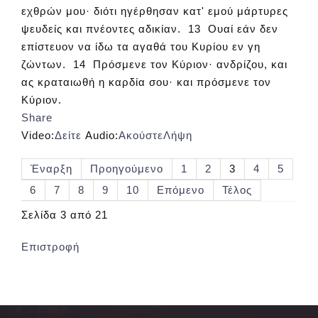
εχθρών μου· διότι ηγέρθησαν κατ' εμού μάρτυρες
ψευδείς και πνέοντες αδικίαν. 13 Ουαί εάν δεν
επίστευον να ίδω τα αγαθά του Κυρίου εν γη
ζώντων. 14 Πρόσμενε τον Κύριον· ανδρίζου, και
ας κραταιωθή η καρδία σου· και πρόσμενε τον
Κύριον.
Share
Video:
Δείτε
Audio:
Ακούστε
Λήψη
Έναρξη
Προηγούμενο
1
2
3
4
5
6
7
8
9
10
Επόμενο
Τέλος
Σελίδα 3 από 21
Επιστροφή