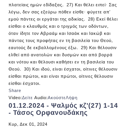
πλατείαις ημών εδίδαξας. 27) Και θέλει ειπεί· Σας
λέγω, δεν σας εξεύρω πόθεν είσθε· φύγετε απ'
εμού πάντες οι εργάται της αδικίας. 28) Εκεί θέλει
είσθαι ο κλαυθμός και ο τριγμός των οδόντων,
όταν ίδητε τον Αβραάμ και Ισαάκ και Ιακώβ και
πάντας τους προφήτας εν τη βασιλεία του Θεού,
εαυτούς δε εκβαλλομένους έξω. 29) Και θέλουσιν
ελθεί από ανατολών και δυσμών και από βορρά
και νότου και θέλουσι καθήσει εν τη βασιλεία του
Θεού. 30) Και ιδού, είναι έσχατοι, οίτινες θέλουσιν
είσθαι πρώτοι, και είναι πρώτοι, οίτινες θέλουσιν
είσθαι έσχατοι.
Share
Video:
Δείτε
Audio:
Ακούστε
Λήψη
01.12.2024 - Ψαλμός κζ'(27) 1-14
- Τάσος Ορφανουδάκης
Κυρ, Δεκ 01, 2024