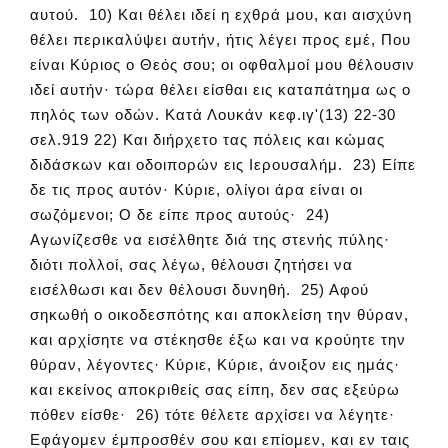
αυτού. 10) Και θέλει ιδεί η εχθρά μου, και αισχύνη
θέλει περικαλύψει αυτήν, ήτις λέγει προς εμέ, Που
είναι Κύριος ο Θεός σου; οι οφθαλμοί μου θέλουσιν
ιδεί αυτήν· τώρα θέλει είσθαι εις καταπάτημα ως ο
πηλός των οδών. Κατά Λουκάν κεφ.ιγ'(13) 22-30
σελ.919 22) Και διήρχετο τας πόλεις και κώμας
διδάσκων και οδοιπορών εις Ιερουσαλήμ. 23) Είπε
δε τις προς αυτόν· Κύριε, ολίγοι άρα είναι οι
σωζόμενοι; Ο δε είπε προς αυτούς· 24)
Αγωνίζεσθε να εισέλθητε διά της στενής πύλης·
διότι πολλοί, σας λέγω, θέλουσι ζητήσει να
εισέλθωσι και δεν θέλουσι δυνηθή. 25) Αφού
σηκωθή ο οικοδεσπότης και αποκλείση την θύραν,
και αρχίσητε να στέκησθε έξω και να κρούητε την
θύραν, λέγοντες· Κύριε, Κύριε, άνοιξον εις ημάς·
και εκείνος αποκριθείς σας είπη, δεν σας εξεύρω
πόθεν είσθε· 26) τότε θέλετε αρχίσει να λέγητε·
Εφάγομεν έμπροσθέν σου και επίομεν, και εν ταις