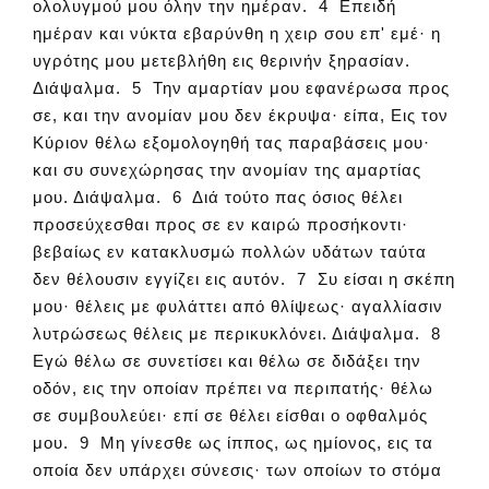
ολολυγμού μου όλην την ημέραν. 4 Επειδή
ημέραν και νύκτα εβαρύνθη η χειρ σου επ' εμέ· η
υγρότης μου μετεβλήθη εις θερινήν ξηρασίαν.
Διάψαλμα. 5 Την αμαρτίαν μου εφανέρωσα προς
σε, και την ανομίαν μου δεν έκρυψα· είπα, Εις τον
Κύριον θέλω εξομολογηθή τας παραβάσεις μου·
και συ συνεχώρησας την ανομίαν της αμαρτίας
μου. Διάψαλμα. 6 Διά τούτο πας όσιος θέλει
προσεύχεσθαι προς σε εν καιρώ προσήκοντι·
βεβαίως εν κατακλυσμώ πολλών υδάτων ταύτα
δεν θέλουσιν εγγίζει εις αυτόν. 7 Συ είσαι η σκέπη
μου· θέλεις με φυλάττει από θλίψεως· αγαλλίασιν
λυτρώσεως θέλεις με περικυκλόνει. Διάψαλμα. 8
Εγώ θέλω σε συνετίσει και θέλω σε διδάξει την
οδόν, εις την οποίαν πρέπει να περιπατής· θέλω
σε συμβουλεύει· επί σε θέλει είσθαι ο οφθαλμός
μου. 9 Μη γίνεσθε ως ίππος, ως ημίονος, εις τα
οποία δεν υπάρχει σύνεσις· των οποίων το στόμα