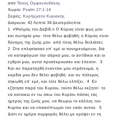
από
Τάσος Ορφανουδάκης
Χωρίο:
Psalm 27:1-14
Σειρές:
Κυρήγματα Κυριακής
Διάρκεια:
42 Λεπτά 34 Δευτερόλεπτα
1 «Ψαλμός του Δαβίδ.» Ο Κύριος είναι φως μου
και σωτηρία μου· τίνα θέλω φοβηθή; ο Κύριος είναι
δύναμις της ζωής μου· από τίνος θέλω δειλιάσει;
2 Ότε επλησίασαν επ' εμέ οι πονηρευόμενοι, διά
να καταφάγωσι την σάρκα μου, οι αντίδικοι και οι
εχθροί μου, αυτοί προσέκρουσαν και έπεσον. 3
Και αν παραταχθή εναντίον μου στράτευμα, η
καρδία μου δεν θέλει φοβηθή· και αν πόλεμος
σηκωθή επ' εμέ, και τότε θέλω ελπίζει. 4 Εν
εζήτησα παρά του Κυρίου, τούτο θέλω εκζητεί· το
να κατοικώ εν τω οίκω του Κυρίου πάσας τας
ημέρας της ζωής μου, να θεωρώ το κάλλος του
Κυρίου και να επισκέπτωμαι τον ναόν αυτού. 5
Διότι εν ημέρα συμφοράς θέλει με κρύψει εν τη