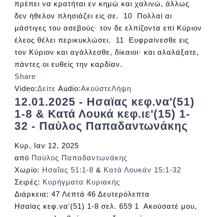
πρέπει να κρατήται εν κημώ και χαλινώ, άλλως
δεν ήθελον πλησιάζει εις σε. 10 Πολλαί αι
μάστιγες του ασεβούς· τον δε ελπίζοντα επί Κύριον
έλεος θέλει περικυκλώσει. 11 Ευφραίνεσθε εις
τον Κύριον και αγάλλεσθε, δίκαιοι· και αλαλάξατε,
πάντες οι ευθείς την καρδίαν.
Share
Video:
Δείτε
Audio:
Ακούστε
Λήψη
12.01.2025 - Ησαϊας κεφ.να'(51)
1-8 & Κατά Λουκά κεφ.ιε'(15) 1-
32 - Παύλος Παπαδαντωνάκης
Κυρ, Ιαν 12, 2025
από
Παύλος Παπαδαντωνάκης
Χωρίο:
Ησαΐας 51:1-8
&
Κατά Λουκάν 15:1-32
Σειρές:
Κυρήγματα Κυριακής
Διάρκεια:
47 Λεπτά 46 Δευτερόλεπτα
Ησαϊας κεφ.να'(51) 1-8 σελ. 659 1 Ακούσατέ μου,