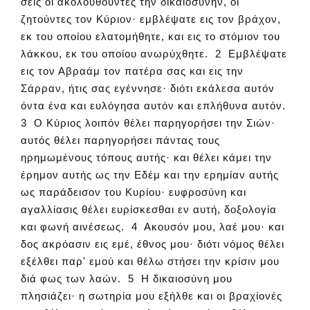
σεις οι ακολουθούντες την δικαιοσύνην, οι
ζητούντες τον Κύριον· εμβλέψατε εις τον βράχον,
εκ του οποίου ελατομήθητε, και εις το στόμιον του
λάκκου, εκ του οποίου ανωρύχθητε. 2 Εμβλέψατε
εις τον Αβραάμ τον πατέρα σας και εις την
Σάρραν, ήτις σας εγέννησε· διότι εκάλεσα αυτόν
όντα ένα και ευλόγησα αυτόν και επλήθυνα αυτόν.
3 Ο Κύριος λοιπόν θέλει παρηγορήσει την Σιών·
αυτός θέλει παρηγορήσει πάντας τους
ηρημωμένους τόπους αυτής· και θέλει κάμει την
έρημον αυτής ως την Εδέμ και την ερημίαν αυτής
ως παράδεισον του Κυρίου· ευφροσύνη και
αγαλλίασις θέλει ευρίσκεσθαι εν αυτή, δοξολογία
και φωνή αινέσεως. 4 Ακουσόν μου, λαέ μου· και
δος ακρόασιν εις εμέ, έθνος μου· διότι νόμος θέλει
εξέλθει παρ' εμού και θέλω στήσει την κρίσιν μου
διά φως των λαών. 5 Η δικαιοσύνη μου
πλησιάζει· η σωτηρία μου εξήλθε και οι βραχίονές