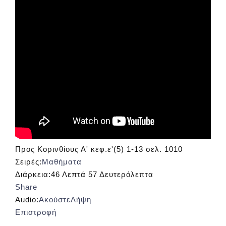
Προς Κορινθίους Α' κεφ.ε'(5) 1-13 σελ. 1010
Σειρές:
Μαθήματα
Διάρκεια:
46 Λεπτά 57 Δευτερόλεπτα
Share
Audio:
Ακούστε
Λήψη
Επιστροφή