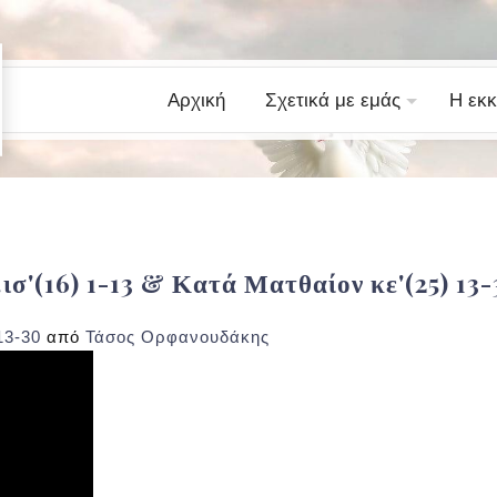
Αρχική
Σχετικά με εμάς
Η εκκ
.ισ'(16) 1-13 & Κατά Ματθαίον κε'(25) 1
13-30
από
Τάσος Ορφανουδάκης