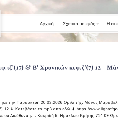
Αρχική
Σχετικά με εμάς
Η εκκ
φ.ιζ'(17) & Β' Χρονικών κεφ.ζ'(7) 12 - 
ηκε την Παρασκευή 20.03.2026 Ομιλητής: Μάνος Μαραβελ
(7) 12 ⬇ Κατεβάστε το mp3 από εδώ ⬇ https://www.lightof
ίου Διεύθυνση: Ι. Κακριδή 5, Ηράκλειο Κρήτης 714 09 Ώρε