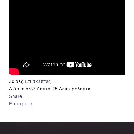
Σειρές:
Επισκέπτες
Διάρκεια:
37 Λεπτά 25 Δευτερόλεπτα
Share
Επιστροφή