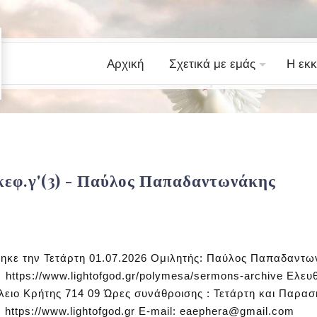
Αρχική
Σχετικά με εμάς
Η εκκ
 κεφ.γ'(3) - Παύλος Παπαδαντωνάκης
ηκε την Τετάρτη 01.07.2026 Ομιλητής: Παύλος Παπαδαντ
 https://www.lightofgod.gr/polymesa/sermons-archive Ελε
λειο Κρήτης 714 09 Ώρες συνάθροισης : Τετάρτη και Παρασκ
 https://www.lightofgod.gr E-mail: eaephera@gmail.com